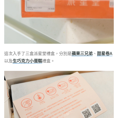
這次入手了三盒派星堂禮盒，分別是
蘋果三兄弟
、
甜星卷A
以及
生巧克力小蛋糕
禮盒。