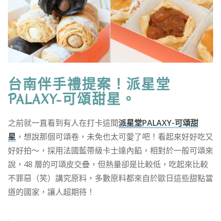
台南伴手禮提案！派星堂
PALAXY-可頌甜星。
之前就一直看到有人在打卡這間
派星堂PALAXY-可頌甜
星
，想說那個可頌卷，未免也太可愛了吧！看起來好好吃又
好好拍～，採用法國藍帶級卡士達內餡，相對於一般可頌來
說，48 層的可頌皮交疊，但熱量卻是比較低，吃起來比較
不罪惡（笑）講究原料，多數原料都來自於歐日這些甜點當
道的國家，讓人超期待！