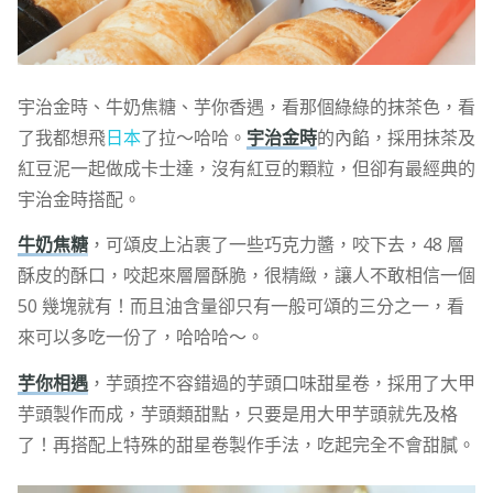
宇治金時、牛奶焦糖、芋你香遇，看那個綠綠的抹茶色，看
了我都想飛
日本
了拉～哈哈。
宇治金時
的內餡，採用抹茶及
紅豆泥一起做成卡士達，沒有紅豆的顆粒，但卻有最經典的
宇治金時搭配。
牛奶焦糖
，可頌皮上沾裹了一些巧克力醬，咬下去，48 層
酥皮的酥口，咬起來層層酥脆，很精緻，讓人不敢相信一個
50 幾塊就有！而且油含量卻只有一般可頌的三分之一，看
來可以多吃一份了，哈哈哈～。
芋你相遇
，芋頭控不容錯過的芋頭口味甜星卷，採用了大甲
芋頭製作而成，芋頭類甜點，只要是用大甲芋頭就先及格
了！再搭配上特殊的甜星卷製作手法，吃起完全不會甜膩。