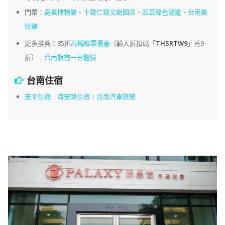
門票：
奇美博物館
、
十鼓仁糖文創園區
、
四草綠色隧道
、
台南美
術館
更多推薦：85折
高鐵聯票優惠
（輸入折扣碼「
THSRTW9
」再9
折）｜
台南旗袍一日體驗
台南住宿
安平住宿
｜
海安路住宿
｜
台南汽車旅館