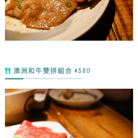
澳洲和牛雙拼組合 $580