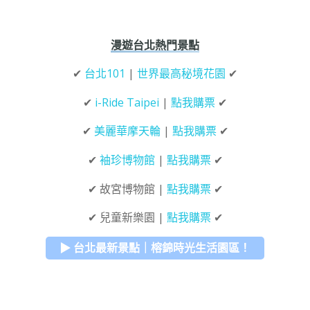
漫遊台北熱門景點
✔
台北101
|
世界最高秘境花園
✔
✔
i-Ride Taipei
|
點我購票
✔
✔
美麗華摩天輪
|
點我購票
✔
✔
袖珍博物館
|
點我購票
✔
✔ 故宮博物館 |
點我購票
✔
✔ 兒童新樂園 |
點我購票
✔
▶ 台北最新景點｜榕錦時光生活園區！