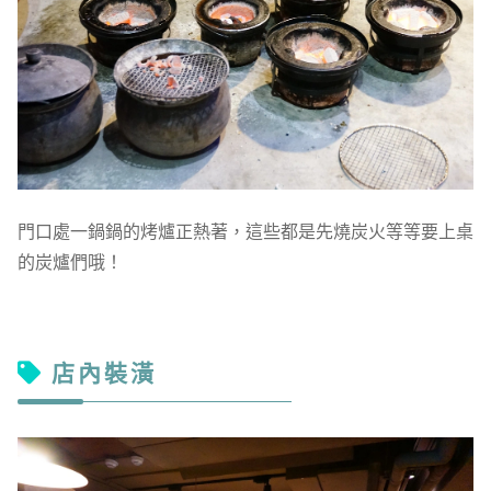
門口處一鍋鍋的烤爐正熱著，這些都是先燒炭火等等要上桌
的炭爐們哦！
店內裝潢