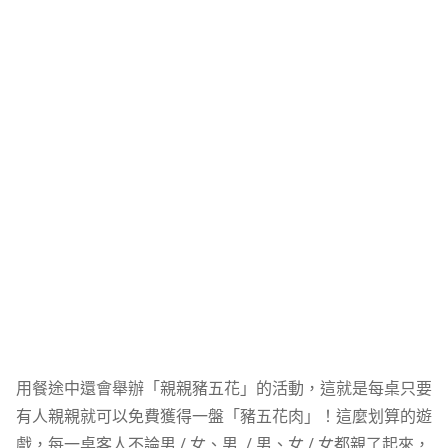
用餐途中還會舉辦「親親豬五花」的活動，這就是每桌只要
有人親親就可以免費獲得一盤「豬五花肉」！這麼划算的遊
戲，每一桌客人不論男 / 女、男 / 男、女 / 女都親了起來，