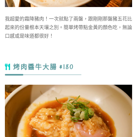
我超愛的霜降豬肉！一次就點了兩盤，跟剛剛那盤豬五花比
起來的份量根本天壤之別。簡單烤帶點金黃的顏色吃，無論
口感或是味道都很好！
烤肉醬牛大腸 $180