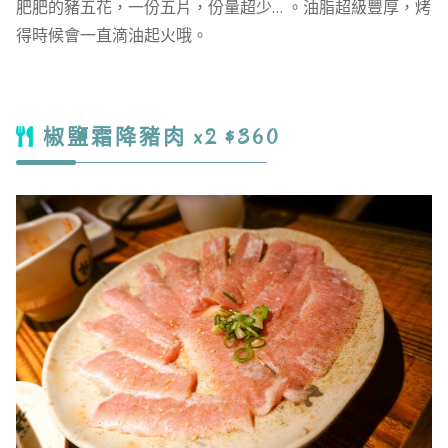
肥肥的豬五花，一份五片，份量超少… 。油脂超級豐厚，烤
得時候會一直滴油起火哦。
椒鹽霜降豬肉 x2 $360