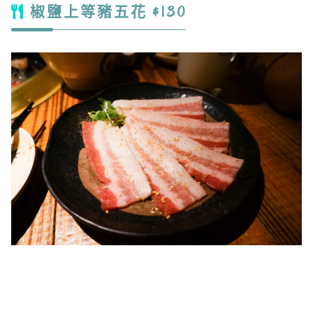
椒鹽上等豬五花 $130