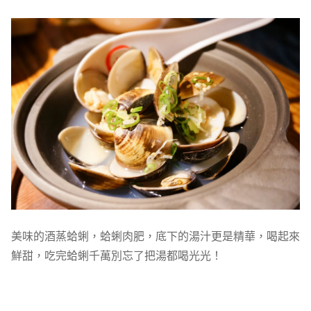
美味的酒蒸蛤蜊，蛤蜊肉肥，底下的湯汁更是精華，喝起來
鮮甜，吃完蛤蜊千萬別忘了把湯都喝光光！