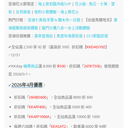
澎湖花火節限定：
海上夜划龍舟板SUP
|
花火船 - 馬公、七美、望
安
|
吉貝跳島
|
夜釣小管體驗・海上賞花火
熱門行程：
澎湖七美島浮潛 & 獨木舟一日遊
| 【台版馬爾地夫】
東
海龍蝦島跳島體驗
|
隘門沙灘
八合一水上活動體驗
澎湖住宿推薦：
喜來登酒店
|
馬里布海景民宿
|
23.5蔚藍民宿
✔全站滿 2,500 享 92 折（最高折 300）折扣碼【
KKDAISY92
】
~12/31
✔KKday
機票商品
滿 8,000 折
$500
，折扣碼「
26TKT500
」使用期限
至 2026/5/1。
2026年4月優惠
✔
！
折扣碼「
26HBD600
」，全站商品滿 8000 折 600
折扣碼「
KKAFF400
」，全站商品滿 5000 折 400
折扣碼「
KKAFF1000A
」，全站商品滿 10000 折 1000
每週六加碼！折扣碼「
EEASAT2
」，歐美滿 6000 享 94折