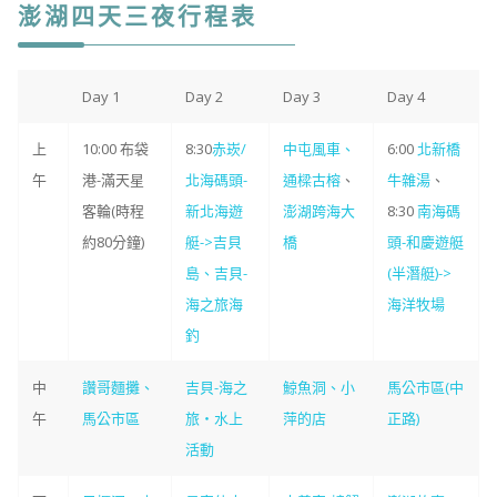
澎湖四天三夜行程表
Day 1
Day 2
Day 3
Day 4
上
10:00 布袋
8:30
赤崁/
中屯風車、
6:00
北新橋
午
港-滿天星
北海碼頭-
通樑古榕
、
牛雜湯
、
客輪(時程
新北海遊
澎湖跨海大
8:30
南海碼
約80分鐘)
艇->吉貝
橋
頭-和慶遊艇
島、吉貝-
(半潛艇)->
海之旅海
海洋牧場
釣
中
讚哥麵攤、
吉貝-海之
鯨魚洞、小
馬公市區(中
午
馬公市區
旅‧水上
萍的店
正路)
活動