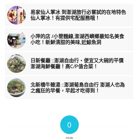
易家仙人掌冰 到澎湖旅行必嘗試的在地特色
仙人掌冰！有提供宅配服務哦！
小萍的店 /小管麵線,澎湖西嶼鄉最知名美食
小吃！新鮮清甜的美味,近鯨魚洞
日新餐廳 ::澎湖自由行‧便宜又大碗的平價
澎湖海鮮餐廳！高C/P值合菜！
北新橋牛雜湯 ::澎湖菊島自由行 澎湖人也為
之瘋狂的早餐，早起才吃得到！
0
回復