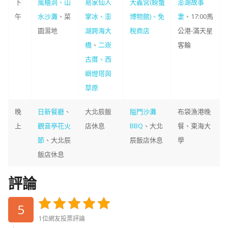
下
風櫃洞、山
易家仙人
大義宮(螃蟹
澎湖故事
午
水沙灘
、菜
掌冰、澎
博物館)、免
妻
、17:00馬
園濕地
湖跨海大
稅商店
公港-滿天星
橋
、
二崁
客輪
古厝、西
嶼燈塔與
草原
晚
日新餐廳
、
大北辰飯
隘門沙灘
布袋漁港晚
上
觀音亭花火
店休息
BBQ
、大北
餐、東海大
節
、大北辰
辰飯店休息
學
飯店休息
評論
5
1位網友投票評論