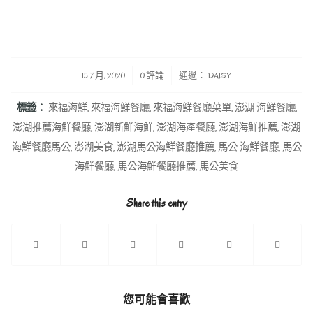
/
/
15 7 月, 2020
0 評論
通過：
DAISY
標籤：
來福海鮮
,
來福海鮮餐廳
,
來福海鮮餐廳菜單
,
澎湖 海鮮餐廳
,
澎湖推薦海鮮餐廳
,
澎湖新鮮海鮮
,
澎湖海產餐廳
,
澎湖海鮮推薦
,
澎湖
海鮮餐廳馬公
,
澎湖美食
,
澎湖馬公海鮮餐廳推薦
,
馬公 海鮮餐廳
,
馬公
海鮮餐廳
,
馬公海鮮餐廳推薦
,
馬公美食
Share this entry
您可能會喜歡