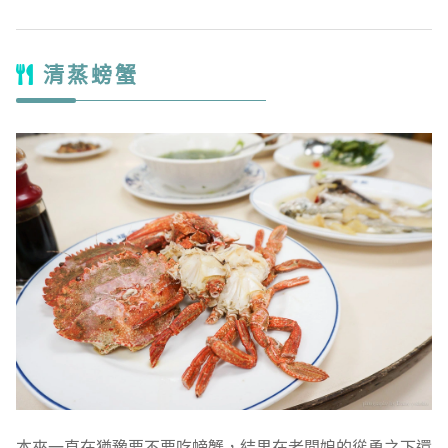
清蒸螃蟹
本來一直在猶豫要不要吃螃蟹，結果在老闆娘的慫恿之下還