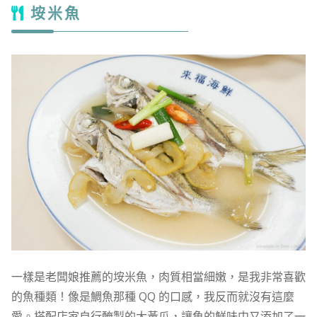
垵米魚
一樣是老闆娘推薦的垵米魚，肉質相當細嫩，是我非常喜歡
的魚種類！像是鯛魚那種 QQ 的口感，我反而就沒有這麼
愛。搭配店家自行醃製的大黃瓜，讓魚的鮮味中又添加了一