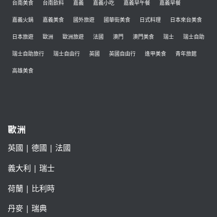
台南美食
台南飲料
嘉義
嘉義小吃
嘉義早午餐
嘉義早餐
嘉義火鍋
嘉義美食
國外旅遊
國華街美食
日式料理
日本來台美食
日本旅遊
歐洲
歐洲旅遊
法國
澳門
澳門美食
瑞士
瑞士自助
瑞士自助旅行
瑞士自由行
英國
英國自由行
逢甲美食
青年旅館
高雄美食
歐洲
英國
|
德國
|
法國
義大利
|
瑞士
荷蘭
|
比利時
丹麥
|
瑞典